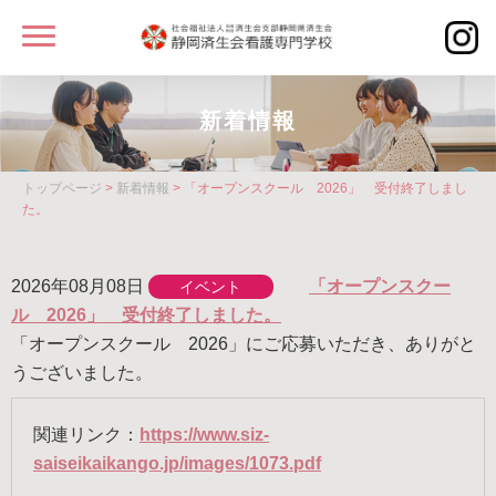
MENU
静岡済生会看護専門学校
新着情報
キャンパスライフ
トップページ
>
新着情報
> 「オープンスクール 2026」 受付終了しまし
キャンパスライフ
た。
先輩紹介
学校案内
2026年08月08日
「オープンスクー
イベント
ル 2026」 受付終了しました。
入試情報
「オープンスクール 2026」にご応募いただき、ありがと
うございました。
カリキュラム
同窓会
関連リンク：
https://www.siz-
saiseikaikango.jp/images/1073.pdf
よくあるご質問